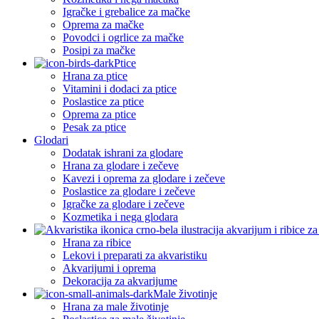
Igračke i grebalice za mačke
Oprema za mačke
Povodci i ogrlice za mačke
Posipi za mačke
Ptice
Hrana za ptice
Vitamini i dodaci za ptice
Poslastice za ptice
Oprema za ptice
Pesak za ptice
Glodari
Dodatak ishrani za glodare
Hrana za glodare i zečeve
Kavezi i oprema za glodare i zečeve
Poslastice za glodare i zečeve
Igračke za glodare i zečeve
Kozmetika i nega glodara
Hrana za ribice
Lekovi i preparati za akvaristiku
Akvarijumi i oprema
Dekoracija za akvarijume
Male životinje
Hrana za male životinje