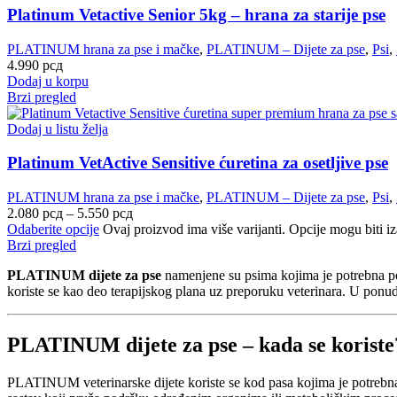
Platinum Vetactive Senior 5kg – hrana za starije pse
PLATINUM hrana za pse i mačke
,
PLATINUM – Dijete za pse
,
Psi
,
4.990
рсд
Dodaj u korpu
Brzi pregled
Dodaj u listu želja
Platinum VetActive Sensitive ćuretina za osetljive pse
PLATINUM hrana za pse i mačke
,
PLATINUM – Dijete za pse
,
Psi
,
2.080
рсд
–
5.550
рсд
Odaberite opcije
Ovaj proizvod ima više varijanti. Opcije mogu biti iz
Brzi pregled
PLATINUM dijete za pse
namenjene su psima kojima je potrebna pos
koriste se kao deo terapijskog plana uz preporuku veterinara. U ponu
PLATINUM dijete za pse – kada se koriste
PLATINUM veterinarske dijete koriste se kod pasa kojima je potrebna 