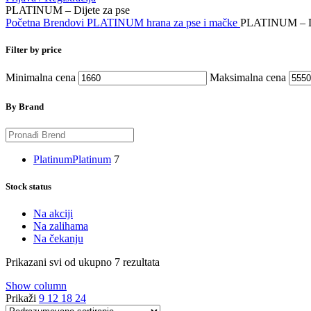
PLATINUM – Dijete za pse
Početna
Brendovi
PLATINUM hrana za pse i mačke
PLATINUM – Di
Filter by price
Minimalna cena
Maksimalna cena
By Brand
Platinum
Platinum
7
Stock status
Na akciji
Na zalihama
Na čekanju
Prikazani svi od ukupno 7 rezultata
Show column
Prikaži
9
12
18
24