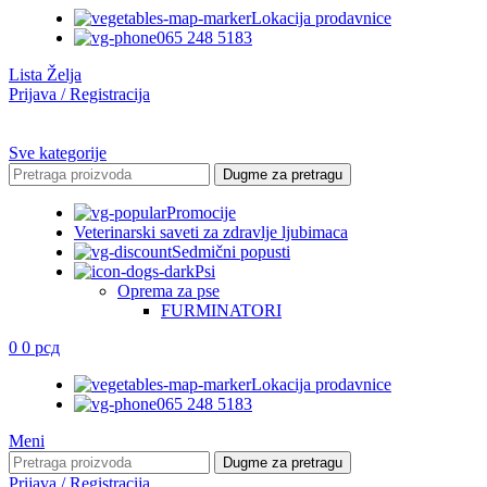
Lokacija prodavnice
065 248 5183
Lista Želja
Prijava / Registracija
Sve kategorije
Dugme za pretragu
Promocije
Veterinarski saveti za zdravlje ljubimaca
Sedmični popusti
Psi
Oprema za pse
FURMINATORI
0
0
рсд
Lokacija prodavnice
065 248 5183
Meni
Dugme za pretragu
Prijava / Registracija