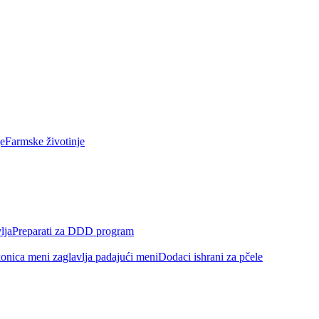
Farmske životinje
Preparati za DDD program
Dodaci ishrani za pčele