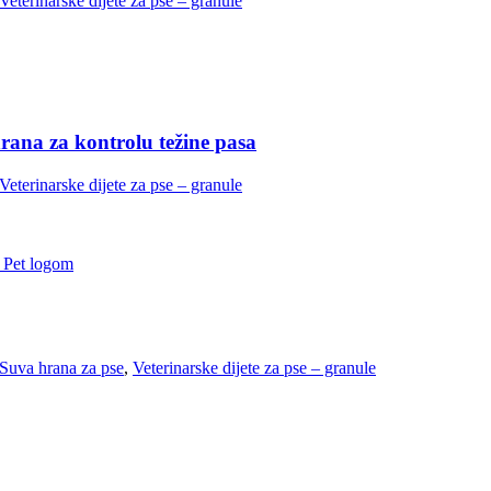
Veterinarske dijete za pse – granule
rana za kontrolu težine pasa
Veterinarske dijete za pse – granule
Suva hrana za pse
,
Veterinarske dijete za pse – granule