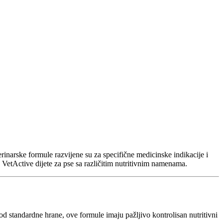
narske formule razvijene su za specifične medicinske indikacije i
tActive dijete za pse sa različitim nutritivnim namenama.
 standardne hrane, ove formule imaju pažljivo kontrolisan nutritivni