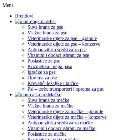
Meni
Brendovi
Psi
Suva hrana za pse
Vlažna hrana za pse
Veterinarske dijete za pse – granule
Veterinarske dijete za pse – konzerve
Antiparazitska sredstva za pse
Vitamini i dodaci ishrani za pse
Poslastice za pse
Kozmetika i nega pasa
Igračke za pse
Oprema za pse
Krevetići ležaljke i kućice
Psi – torbe transporteri i oprema za put
Mačke
Suva hrana za mačke
Vlažna hrana za mačke
Veterinarske dijete za mačke – granule
Veterinarske dijete za mačke – konzerve
Antiparazitska sredstva za mačke
Vitamini i dodaci ishrani za mačke
Poslastice za mačke
Kozmetika i nega mačaka