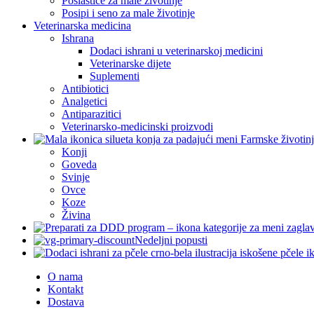
Poslastice za male životinje
Posipi i seno za male životinje
Veterinarska medicina
Ishrana
Dodaci ishrani u veterinarskoj medicini
Veterinarske dijete
Suplementi
Antibiotici
Analgetici
Antiparazitici
Veterinarsko-medicinski proizvodi
Konji
Goveda
Svinje
Ovce
Koze
Živina
Nedeljni popusti
O nama
Kontakt
Dostava